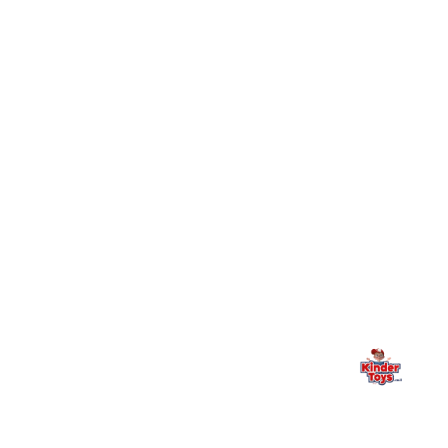
חיפשתי באתר משחק/מוצר מסוים והוא אזל מהמלאי. מה
+
עושים?
+
יש חנות פיזית? איפה היא ומתי אפשר לבקר בה?
מילה אחרונה, מהלב
Kinder Toys היא לא רק חנות — היא בית למשחק, גילוי וחיבור
משפחתי. אם משהו לא ברור, חסר, או אתם פשוט רוצים להתייעץ
— אנחנו כאן. תמיד.
החנות המובילה לצעצועים, מכשירי כתיבה, חומרי יצירה וציוד לגני ילדים
ובתי ספר. שירות אישי, מחירים הוגנים ואלפי לקוחות מרוצים.