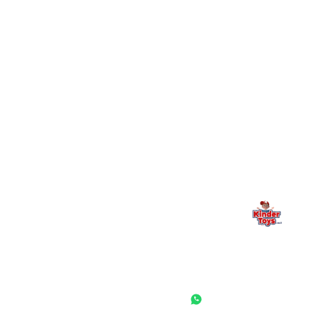
+
יש חנות פיזית? איפה היא ומתי אפשר לבקר בה?
מילה אחרונה, מהלב
Kinder Toys היא לא רק חנות — היא בית למשחק, גילוי וחיבור
משפחתי. אם משהו לא ברור, חסר, או אתם פשוט רוצים להתייעץ
— אנחנו כאן. תמיד.
החנות המובילה לצעצועים, מכשירי כתיבה, חומרי יצירה וציוד לגני ילדים
ובתי ספר. שירות אישי, מחירים הוגנים ואלפי לקוחות מרוצים.
◎
f