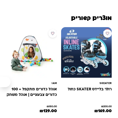
מוצרים קשורים
מבצע
מבצע
IAM
SKEATER
רולר בליידס SKATER כחול
אוהל כדורים מתקפל + 100
כדורים צבעוניים | אוהל משחק
לפעוטות ולילדים
₪
180.00
₪
200.00
המחיר המקורי היה: ₪200.00.
המחיר הנוכחי הוא: ₪169.00.
המחיר המקורי היה: ₪180.00.
המחיר הנוכחי הוא: ₪129.00.
₪
129.00
₪
169.00
למוצר זה יש מספר סוגים. ניתן לבחור את האפשרויות בעמוד המוצר