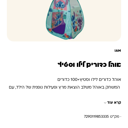
IAM
אוהל כדורים לילו וסטיץ
אוהל כדורים לילו וסטיץ+100 כדורים
המשחק באוהל משלב הוצאת מרץ ופעילות גופנית של הילד, עם
חלון רשת להשגחת ההורה, המתקפל בקלות לגודל קומפקטי
קרא עוד
לאחסון בבית ונוח לנשיאה מחוץ לבית.
המשחק באוהל הטירה טומן בחובו שעות של הנאה, מעניק
· מק"ט 7290119853335
לפעוטות תחושה של “מקום משלהם”, ולא פעם ניתן לראות את
הגדולים גם מצטרפים לפעילות.