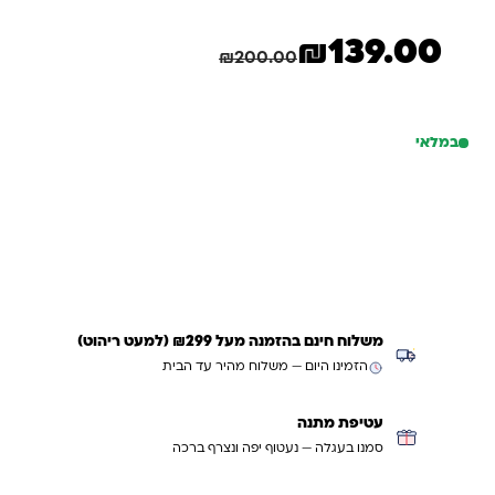
* האוהל עשוי ניילון ופוליאסטר וכולל מוטות בסיס העשויות
₪
139.00
המחיר הנוכחי הוא: ₪139.00.
המחיר המקורי היה: ₪200.00.
מפלדה עמידה.
חיסכון
61.00
₪
₪
200.00
* מתאים מגיל שנתיים ומעלה.
במלאי
כמות של אוהל כדורים לילו וסטיץ
הוספה לסל
קנייה מהירה
משלוח חינם בהזמנה מעל ₪299 (למעט ריהוט)
הזמינו היום — משלוח מהיר עד הבית
עטיפת מתנה
סמנו בעגלה — נעטוף יפה ונצרף ברכה