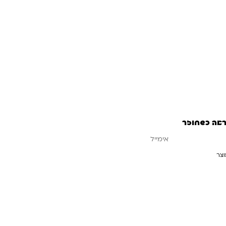
חיסכון
12.50
₪
ראה כשחוזר
וצר
עדכנו אותי כשחוזר