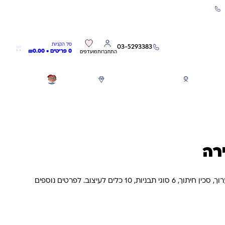
שירות אישי 03-5293383
0
0
סל הקניות
03-5293383
0 פריטים •
0.00
₪
התחברות
מועדפים
חגים
משחקים לפי גילאים
מותגים
GIFT CARD
רה