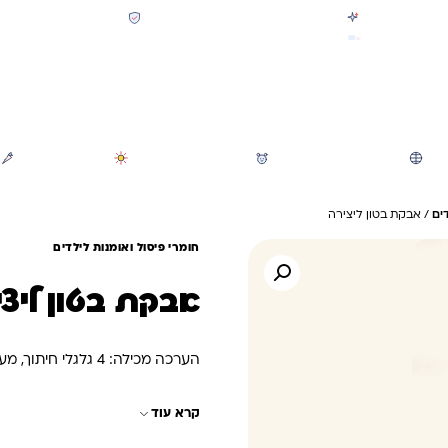
קולקציית חזרה לבית הספר 2026 נחתה
תשלום מאובטח SSL + PCI
משלוח מהיר חינם בקניה מעל 299 ₪ (למעט ריהוט)
חיפוש
משחקי חצר וגינה
הכל לגננת ולגן
מוצרי קיץ
ים
/ אבקת בטון ליצירה
חומרי פיסול ואומנות לילדים
אבקת בטון ליצי
הערכה מכילה: 4 גלגלי חיתוך, מערוך, סכין חיתוך, 6 סוגי תבניות, 10 כלים לעיצוב. לפרטים נוספים
קרא עוד