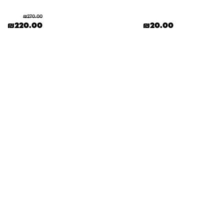
₪
270.00
המחיר המקורי היה
המח
₪
220.00
₪
20.00