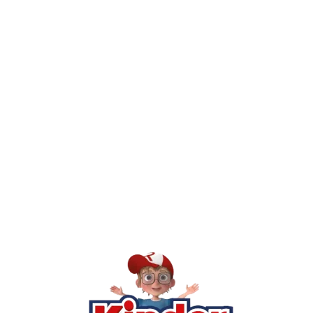
חיפשתי באתר משחק/מוצר מסוים והוא אזל מהמלאי. מה עושים?
יש חנות פיזית? איפה היא ומתי אפשר לבקר בה?
מילה אחר
Kinder Toys היא לא רק חנות — היא 
חסר, או אתם פשוט רוצים ל
רא
הסי
שא
לק
מוע
תק