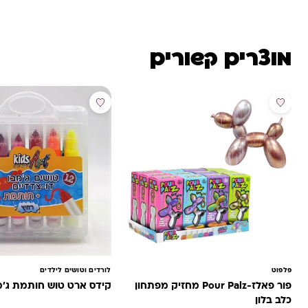
מוצרים קשורים
פלפוט
לורדים וטושים לילדים
פור פאלז-Pour Palz מחזיק מפתחון
קידס ארט טוש חותמת ג'מ
כלב בלון