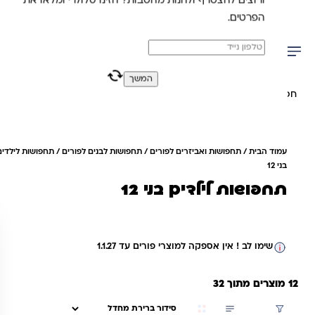
ורוצים להצטרף ולהנות מהטבות? הזינו סלולרי ומלאו את
משלוח מהיר חינם בקניה מעל 299 ₪ (למעט ריהוט)
הפרטים.
0
0
המשך
יפוש באתר
עמוד הבית
/
תחפושות ואביזרים לפורים
/
תחפושות לבנים לפורים
/ תחפושות לילדים
בני 12
תחפושות לילדים בני 12
שימו לב ! אין אספקה למוצרי פורים עד 1.1.27
12 מוצרים מתוך 32
סינון