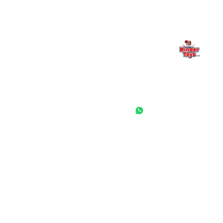
החנות המובילה לצעצועים, מכשירי כתיבה, חומרי יצירה וציוד לגני ילדים
ובתי ספר. שירות אישי, מחירים הוגנים ואלפי לקוחות מרוצים.
◎
f
ראשי
גננות ומוסדות
הסיפור שלנו
התחבר / הרשם
שאלות ותשובות
משאלות
לקוחות מספרים
מועדון לקוחות
תקנון האתר
ביטול עסקה
משלוחים והחזרות