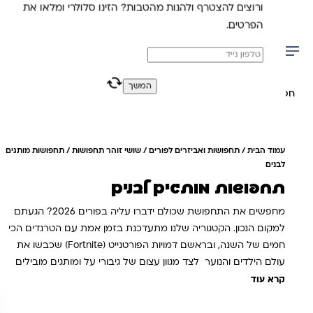
ורוצים להצטרף ולהנות מהטבות? הזינו סלולרי ומלאו את
משלוח מהיר חינם בקניה מעל 299 ₪ (למעט ריהוט)
הפרטים.
0
0
המשך
יפוש באתר
עמוד הבית
/
תחפושות ואביזרים לפורים
/
שושי זוהר תחפושות
/ תחפושות מותגים
לבנים
תחפושות מותגים לבנים
מחפשים את התחפושת שכולם ידברו עליה בפורים 2026? הגעתם
למקום הנכון. הקטגוריה שלנו מתעדכנת בזמן אמת עם הטרנדים הכי
חמים של השנה, ובראשם דמויות הפורטנייט (Fortnite) שכבשו את
עולם הילדים והנוער לצד מגוון עצום של גיבורי על ומותגים מובילים
מבית היוצר של שושי זוהר אנו מציעים חוויית קנייה מושלמת להורים
קרא עוד
ולילדים: מגוון לכל גיל: החל מתחפושות לקטנטנים ועד דגמים טרנדיים
לבני נוער איכות ומחיר: תחפושות מושקעות במחירים אטרקטיביים