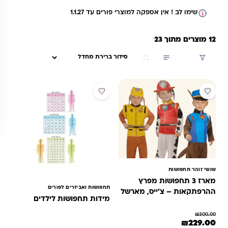
ומבצעים מיוחדים לחג נוחות מקסימלית: הזמנה קלה אונליין ומשלוח
שימו לב ! אין אספקה למוצרי פורים עד 1.1.27
מהיר עד הבית לכל רחבי הארץ אל תחכו לרגע האחרון – הבטיחו
לילדכם את התחפושת המנצחת של פורים 2026 כבר עכשיו!
12 מוצרים מתוך 23
סינון
מבצע
שושי זוהר תחפושות
מארז 3 תחפושות מפרץ
תחפושות ואביזרים לפורים
ההרפתקאות – צ'ייס, מארשל
מידות תחפושות לילדים
וראבל לגילאי 3-5
₪
300.00
מחיר המקורי היה: ₪300.00.
המחיר הנוכחי הוא: ₪229.00.
₪
229.00