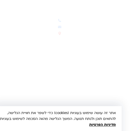
חדשות ועדכונים
צרו קשר
הבלוג שלנו
03-5293383
המבצעים החמים
office@kindertoys.co.il
החדשים והמומלצים
הרב יעקב לנדא 7, בני ברק
סטטוס הזמנה
א'-ה' 10:00-21:00 • ו' 10:00-
14:00
© 2026 קינדר טויס • כל הזכויות שמורות •
הצהרת נגישות
UX/UI & Dev by
Multi Digital
תשלום מאובטח:
Bit
PayPal
ISRACARD
MC
VISA
אתר זה עושה שימוש בעוגיות (cookies) כדי לשפר את חוויית הגלישה,
להתאים תוכן ולנתח תנועה. המשך הגלישה מהווה הסכמה לשימוש בעוגיות.
מדיניות הפרטיות