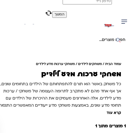
משלוח מהיר חינם בקניה מעל 299 ₪ (למעט ריהוט)
המשך
0
0
יפוש באתר
עמוד הבית
/
משחקים לילדים
/ משחקי ערכות מדע לילדים
משחקי ערכות מדע לילדים
כל משחק באשר הוא תורם להתפתחותם של הילדים בתחומים שונים,
אך אף אחד מהם לא מתקרב לתרומה העצומה של משחקי / ערכות
מדע לילדים. אלה האחרונים מעמיקים את ההיכרות של הילדים עם
תחומי מדע שונים, באמצעות משחקי מדע ייעודיים המאפשרים התנסות
פרקטית ולמידה מוחשית – הקליקו כעת והזמינו און ליין מתוך המבחר
קרא עוד
העשיר.
1 מוצרים מתוך 1