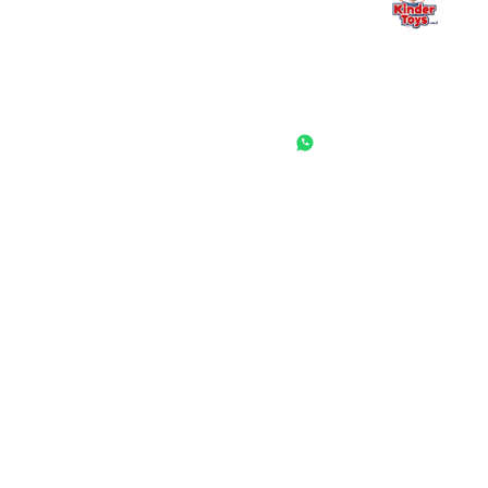
החנות המובילה לצעצועים, מכשירי כתיבה, חומרי יצירה וציוד לגני ילדים
ובתי ספר. שירות אישי, מחירים הוגנים ואלפי לקוחות מרוצים.
◎
f
ראשי
גננות ומוסדות
הסיפור שלנו
התחבר / הרשם
שאלות ותשובות
משאלות
לקוחות מספרים
מועדון לקוחות
תקנון האתר
ביטול עסקה
משלוחים והחזרות
מדיניות פרטיות
הצהרת נגישות
הבלוג של קינדי
יצירת קשר