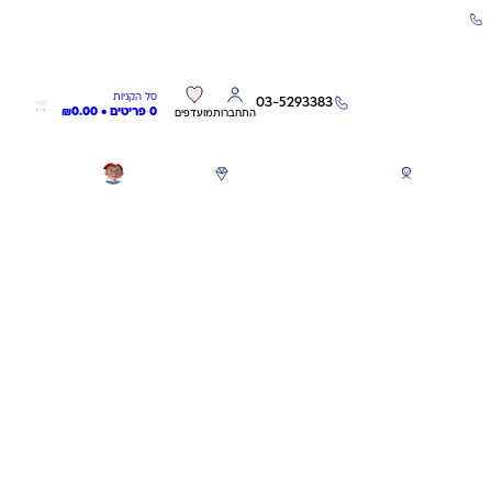
שירות אישי 03-5293383
0
0
סל הקניות
03-5293383
0 פריטים •
0.00
₪
התחברות
מועדפים
חגים
משחקים לפי גילאים
מותגים
GIFT CARD