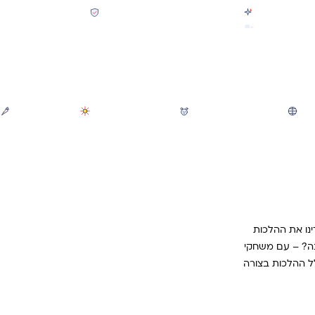
קולקציית חזרה לבית הספר 2026 נחתה
תשלום מאובטח SSL + PCI
משלוח מהיר חינם בקניה מעל 299 ₪ (למעט ריהוט)
חיפוש
משחקי חצר וגינה
הכל לגננת ולגן
מוצרי קיץ
ינו את ההלכות
נה? – עם משחקי
לל ההלכות בצורה