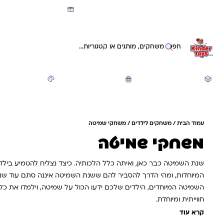
מועדון קינדי -קאשבק 5% חזרה על כל קנייה
חיפוש באתר
משחקים ותעסוקה
חזרה לבית הספר
יצירה ואומנות
עמוד הבית
/
משחקים לילדים
/ משחקי שמיטה
משחקי שמיטה
שנת השמיטה כבר כאן, ואיתה כלל הלכותיה. כיצד נצליח להטמיע בילד
המיוחדות, ומהי הדרך להסביר להם ששנת השמיטה איננה סתם עוד ש
השמיטה המיוחדים, הילדים שלכם ידעו הכול על שמיטה, וילמדו את כ
חווייתית ומיוחדת.
קרא עוד