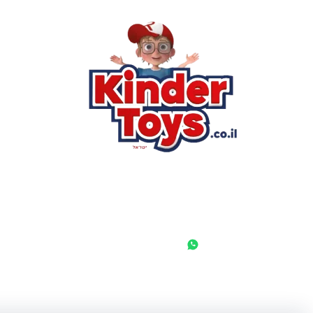
הסי
שא
לק
מוע
תק
בי
מש
מדי
הצ
הבל
יצ
החנות המובילה לצעצועים, מכשירי כתיבה, חומרי יצירה וציוד לגני
ילדים ובתי ספר. שירות אישי, מחירים הוגנים ואלפי לקוחות מרוצים.
◎
f