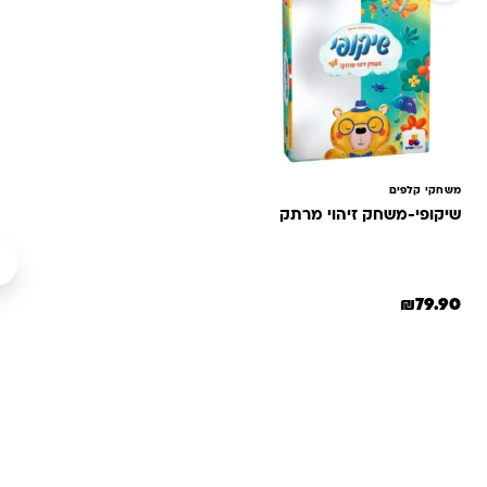
משחקי קלפים
שיקופי-משחק זיהוי מרתק
₪
79.90