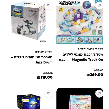
מבצע
מבצע
משחקי הרכבה לילדים
לילדים סקרנים
מסלול רכבת מגנטי לילדים
מערכת סט תופים לילדים –
Magnetic Track Go – רכבת
Jazz Drum
נטענת | 115 חלקים
₪
318.00
₪
150.00
מחיר המקורי היה: ₪318.00.
המחיר הנוכחי הוא: ₪249.00.
₪
249.00
המחיר המקורי היה: ₪150.00.
המחיר הנוכחי הוא: ₪119.00.
₪
119.00
מבצע
מבצע