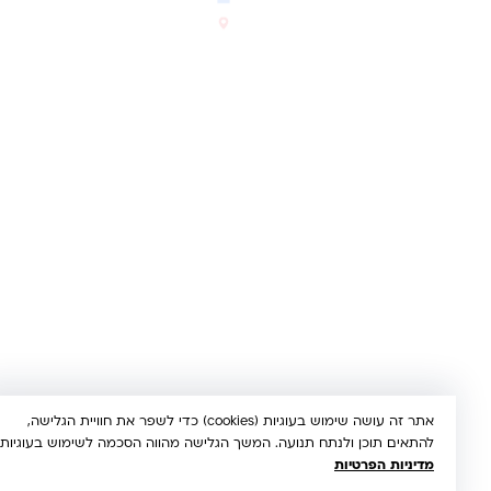
החדשים והמומלצים
הרב יעקב לנדא 7, בני ברק
סטטוס הזמנה
א'-ה' 10:00-21:00 • ו' 10:00-
14:00
© 2026 קינדר טויס • כל הזכויות שמורות •
הצהרת נגישות
UX/UI & Dev by
Multi Digital
תשלום מאובטח:
Bit
PayPal
ISRACARD
MC
VISA
אתר זה עושה שימוש בעוגיות (cookies) כדי לשפר את חוויית הגלישה,
להתאים תוכן ולנתח תנועה. המשך הגלישה מהווה הסכמה לשימוש בעוגיות.
מדיניות הפרטיות