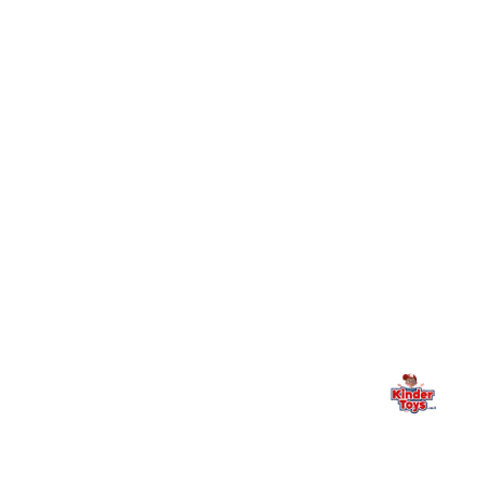
חיפשתי באתר משחק/מוצר מסוים והוא אזל מהמלאי. מה
+
עושים?
+
יש חנות פיזית? איפה היא ומתי אפשר לבקר בה?
מילה אחרונה, מהלב
Kinder Toys היא לא רק חנות — היא בית למשחק, גילוי וחיבור
משפחתי. אם משהו לא ברור, חסר, או אתם פשוט רוצים להתייעץ
— אנחנו כאן. תמיד.
החנות המובילה לצעצועים, מכשירי כתיבה, חומרי יצירה וציוד לגני ילדים
ובתי ספר. שירות אישי, מחירים הוגנים ואלפי לקוחות מרוצים.