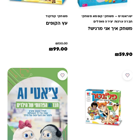
ישראטויס – משחקי קופסא משחקי
משחקי קודקוד
חברה ערכות יצירה פאזלים
עץ הקופים
משחק איך אני מרגיש?
₪
130.00
המחיר המקורי היה: ₪130.00.
המחיר הנוכחי הוא: ₪99.00.
₪
99.00
₪
59.90
מבצע