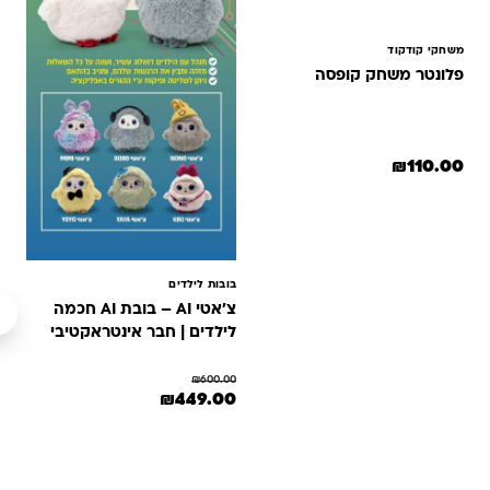
משחקי קודקוד
פלונטר משחק קופסה
₪
110.00
בובות לילדים
צ׳אטי AI – בובת AI חכמה
לילדים | חבר אינטראקטיבי
מדבר ולומד
₪
600.00
המחיר המקורי היה: ₪600.00.
המחיר הנוכחי הוא: ₪449.00.
₪
449.00