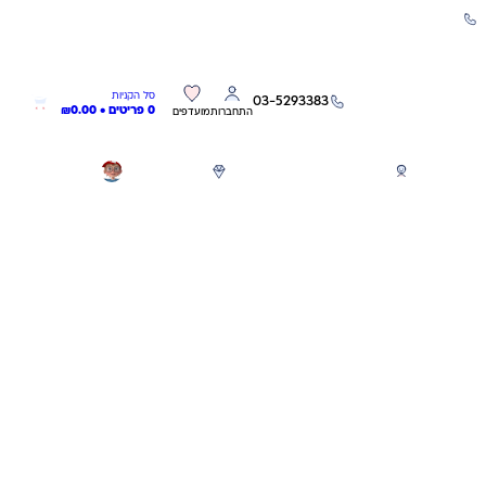
שירות אישי 03-5293383
0
0
סל הקניות
03-5293383
0 פריטים •
0.00
₪
התחברות
מועדפים
חגים
משחקים לפי גילאים
מותגים
GIFT CARD