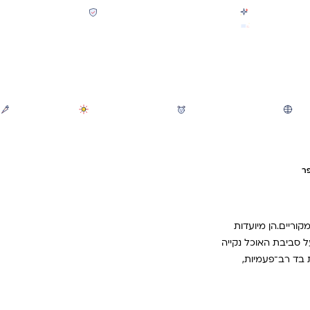
קולקציית חזרה לבית הספר 2026 נחתה
תשלום מאובטח SSL + PCI
משלוח מהיר חינם בקניה מעל 299 ₪ (למעט ריהוט)
חיפוש
משחקי חצר וגינה
הכל לגננת ולגן
מוצרי קיץ
פר
 ומקוריים.הן מיועדות
על סביבת האוכל נקייה
 בד רב־פעמיות,