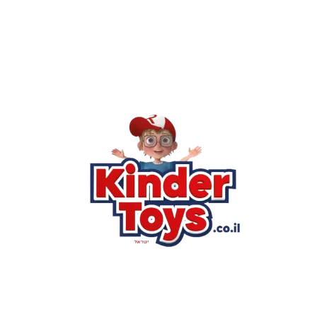
רא
הסי
שא
לק
מוע
תק
בי
מש
מדי
הצ
הבל
יצ
החנות המובילה לצעצועים, מכשירי כתיבה, חומרי יצירה וציוד לגני
ילדים ובתי ספר. שירות אישי, מחירים הוגנים ואלפי לקוחות מרוצים.