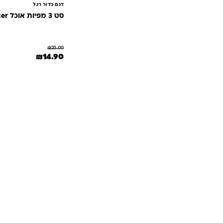
דגם כדור רגל
סט 3 מפיות אוכל Soccer
₪
25.00
המחיר המקורי היה: 25.00
המחיר הנוכחי ה
₪
14.90
שאלות ו
אנחנו יודעים שלקנות אונליין זה עניין של א
והכוונה מהלב — מההזמנה ועד שהחנות מגיעה 
ברוגע, בביט