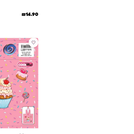
₪
14.90
מבצע