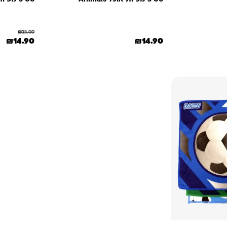
₪
25.00
המחיר המקורי
המח
₪
14.90
₪
14.90
₪.
א: ₪9.90.