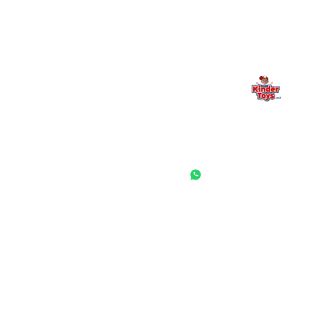
— אנחנו כאן. תמיד.
החנות המובילה לצעצועים, מכשירי כתיבה, חומרי יצירה וציוד לגני ילדים
ובתי ספר. שירות אישי, מחירים הוגנים ואלפי לקוחות מרוצים.
◎
f
ראשי
גננות ומוסדות
הסיפור שלנו
התחבר / הרשם
שאלות ותשובות
משאלות
לקוחות מספרים
מועדון לקוחות
תקנון האתר
ביטול עסקה