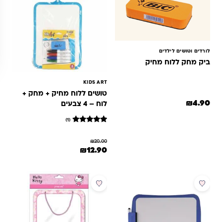
לורדים וטושים לילדים
ביק מחק ללוח מחיק
KIDS ART
טושים ללוח מחיק + מחק +
₪
4.90
לוח – 4 צבעים
(1)
1
מדורג
5
₪
20.00
מתוך 5
המחיר המקורי היה: ₪20.00.
המחיר הנוכחי הוא: ₪12.90.
₪
12.90
מבוסס על
דירוגים של
לקוחות
מבצע