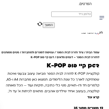
הפרטים.
משלוח מהיר חינם בקניה מעל 299 ₪ (למעט ריהוט)
0
0
המשך
יפוש באתר
עמוד הבית
/
ציוד חזרה לבית הספר
/
עטיפות לספרים ולמחברות
/
סטים ממותגים
לחזרה לבית הספר – דגמים מלאים
/ דגם קיי פופ K-POP
דגם קיי פופ K-POP
קולקציית K-POP לחזרה לבית הספר מביאה עיצוב צבעוני ואיכות
שמחזיקה לאורך כל שנת הלימודים. תמצאו כאן מחברות A4 ו-A5,
קלמרים חד ודו-תאיים, סטי כלי כתיבה, תיקיות ועוד — הכל מאותה
קולקציה, בעיצוב אחיד שילדים אוהבים. מתאים לכיתות א׳ עד ח׳,
הזמינו מוקדם — הציוד נגמר לפני תחילת שנת הלימודים.
קרא עוד
12 מוצרים מתוך 35