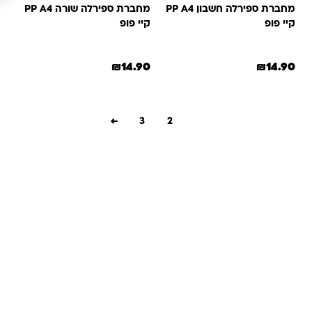
מחברת ספירלה חשבון PP A4
מחברת ספירלה שורה PP A4
קיי פופ
קיי פופ
₪
14.90
₪
14.90
←
3
2
1
שאלות ותשובות
אנחנו יודעים שלקנות אונליין זה עניין של אמון. במיוחד כשמדובר
במשחקים ומתנות לילדים — משהו שחייב להיות מדויק, איכותי
ומתאים באמת. ב-Kinder Toys תמצאו שירות אישי, ליווי והכוונה