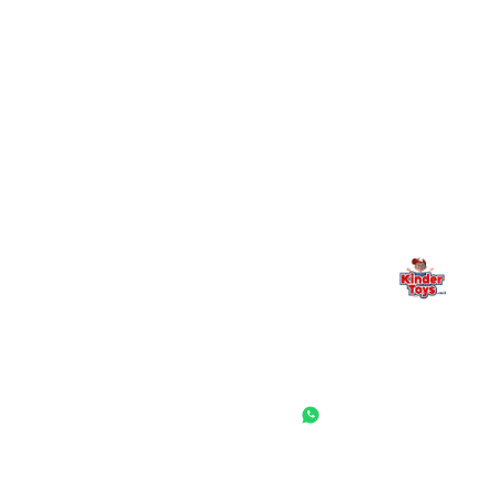
מילה אחרונה, מהלב
Kinder Toys היא לא רק חנות — היא בית למשחק, גילוי וחיבור
משפחתי. אם משהו לא ברור, חסר, או אתם פשוט רוצים להתייעץ
— אנחנו כאן. תמיד.
החנות המובילה לצעצועים, מכשירי כתיבה, חומרי יצירה וציוד לגני ילדים
ובתי ספר. שירות אישי, מחירים הוגנים ואלפי לקוחות מרוצים.
◎
f
ראשי
גננות ומוסדות