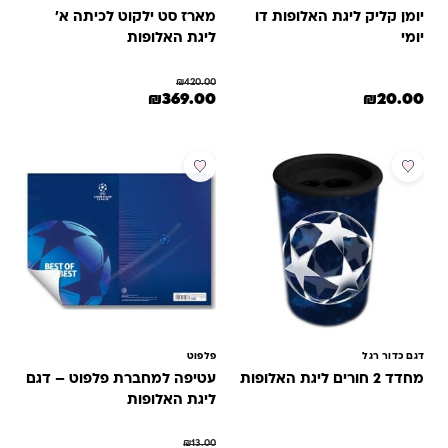
יומן קליק ליגת האלופות דו
מארז סט ילקוט לכיתה א'
יומי
ליגת האלופות
₪
420.00
המחיר המקורי היה: ₪420.00.
המחיר הנוכחי הוא: ₪369.00.
₪
369.00
₪
20.00
מבצע
דגם כדור רגל
פלפוט
מחדד 2 חורים ליגת האלופות
עטיפה למחברת פלפוט – דגם
ליגת האלופות
₪
13.00