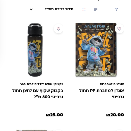
גרפיטי מאובזר, מחברות בעיצוב תואם או אביזרי כתיבה בסטייל אורבני
סינון
– יש לנו מענה מושלם לכל גיל וטעם. כל פריט נבחר בקפידה כדי לשלב
בין מראה מגניב לבין שימושיות יומיומית אמיתית.
אוגדנים למחברות
בקבוקי שתיה לילדים לבית ספר
אוגדן למחברת PP חתול
בקבוק שקוף עם לחצן חתול
גרפיטי
גרפיטי 600 מ"ל
₪
25.00
₪
20.00