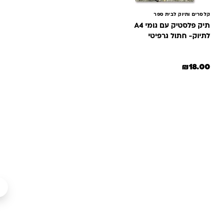
קלסרים ותיוק לבית ספר
תיק פלסטיק עם גומי A4
לתיוק- חתול גרפיטי
₪
18.00
שאלות ותשובות
אנחנו יודעים שלקנות אונליין זה עניין של אמון. במיוחד כשמדובר
במשחקים ומתנות לילדים — משהו שחייב להיות מדויק, איכותי
ומתאים באמת. ב-Kinder Toys תמצאו שירות אישי, ליווי והכוונה
מהלב — מההזמנה ועד שהחנות מגיעה לידיים שלכם. אנחנו כאן