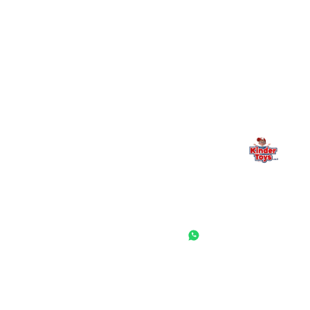
מילה אחרונה, מהלב
Kinder Toys היא לא רק חנות — היא בית למשחק, גילוי וחיבור
משפחתי. אם משהו לא ברור, חסר, או אתם פשוט רוצים להתייעץ
— אנחנו כאן. תמיד.
החנות המובילה לצעצועים, מכשירי כתיבה, חומרי יצירה וציוד לגני ילדים
ובתי ספר. שירות אישי, מחירים הוגנים ואלפי לקוחות מרוצים.
◎
f
ראשי
גננות ומוסדות
הסיפור שלנו
התחבר / הרשם