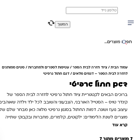
משלוח מהיר חינם בקניה מעל 299 ₪ (למעט ריהוט)
0
0
המשך
יפוש באתר
עמוד הבית
/
ציוד חזרה לבית הספר
/
עטיפות לספרים ולמחברות
/
סטים ממותגים
לחזרה לבית הספר – דגמים מלאים
/ דגם חתול גרפיטי
דגם חתול גרפיטי
ברוכים הבאים לקטגוריית ציוד חתול גרפיטי לחזרה לבית הספר של
קינדר טויס – הסטייל האורבני, הצבעוני והשובב לכל ילד וילדה שאוהבים
עיצוב נועז ושונה. דמות החתול בסגנון גרפיטי מלווה כאן מבחר שלם של
מוצרים לשנת הלימודים: ילקוטים, קלמרים, מחברות ובקבוקי שתייה
בצבעים עזים ובאיורי סטריט-ארט מגניבים שמושכים את העין. המוצרים
קרא עוד
בקטגוריה משלבים עיצוב ייחודי וטרנדי עם איכות גבוהה ועמידות לאורך
7 מוצרים מתוך 7
כל השנה. בין אם מחפשים ילקוט חתול גרפיטי ארגונומי לגב, קלמר