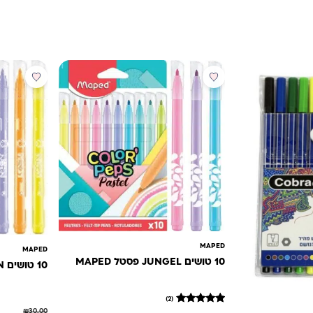
מבצע
מבצע
MAPED
MAPED
10 טושים JUNGEL פסטל MAPED
10 טושים NEON רחיץ -מאפד
(2)
2
מדורגים
₪
30.00