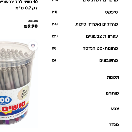
מרקרים / מדגישים
(10)
דק 0.7 מ״מ
טיפקס
(11)
₪
15.00
מהדקים ואקדחי סיכות
(14)
המחיר המקורי היה: 15.00
המחיר הנוכחי הו
₪
9.90
עפרונות צבעוניים
(21)
מבצע
מחוגות-סט הנדסה
(9)
מחשבונים
(5)
תכונות
מותגים
צבע
מגדר