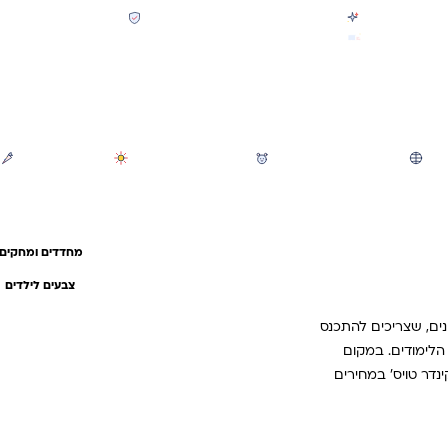
קולקציית חזרה לבית הספר 2026 נחתה
תשלום מאובטח SSL + PCI
משלוח מהיר חינם בקניה מעל 299 ₪ (למעט ריהוט)
חיפוש
משחקי חצר וגינה
הכל לגננת ולגן
מוצרי קיץ
מחדדים ומחקים
צבעים לילדים
נים, שצריכים להתכנס
הלימודים. במקום
נדר טויס' במחירים