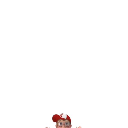
מהם היתרונות של הצטרפות למועדון הלקוחות של Kinder Toys וכיצד מצטרפים?
חיפשתי באתר משחק/מוצר מסוים והוא אזל מהמלאי. מה עושים?
יש חנות פיזית? איפה היא ומתי אפשר לבקר בה?
מילה אחר
Kinder Toys היא לא רק חנות — היא 
חסר, או אתם פשוט רוצים ל
רא
הסי
שא
לק