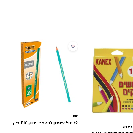
 היה: ₪30.00.
יר הנוכחי הוא: ₪19.90.
מבצע
BIC
12 יחי' עיפרון לתלמיד ירוק BIC ביק
לילדים