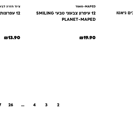
MAPED-מאפד
ציוד חזרה לבי
12 עיפרון צבעוני טבעי SMILING
12 עפרונות מיקי מאוס
PLANET-MAPED
₪
13.90
₪
19.90
7
26
…
4
3
2
1