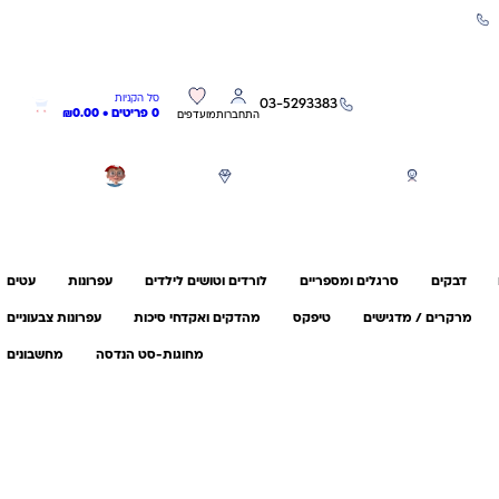
שירות אישי 03-5293383
0
0
סל הקניות
03-5293383
0 פריטים •
0.00
₪
התחברות
מועדפים
חגים
משחקים לפי גילאים
מותגים
GIFT CARD
דבקים
סרגלים ומספריים
לורדים וטושים לילדים
עפרונות
עטים
מרקרים / מדגישים
טיפקס
מהדקים ואקדחי סיכות
עפרונות צבעוניים
מחוגות-סט הנדסה
מחשבונים