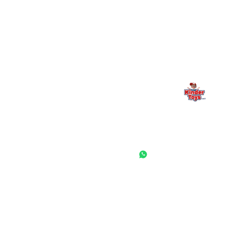
Kinder Toys היא לא רק חנות — היא בית למשחק, גילוי וחיבור
משפחתי. אם משהו לא ברור, חסר, או אתם פשוט רוצים להתייעץ
— אנחנו כאן. תמיד.
החנות המובילה לצעצועים, מכשירי כתיבה, חומרי יצירה וציוד לגני ילדים
ובתי ספר. שירות אישי, מחירים הוגנים ואלפי לקוחות מרוצים.
◎
f
ראשי
גננות ומוסדות
הסיפור שלנו
התחבר / הרשם
שאלות ותשובות
משאלות
לקוחות מספרים