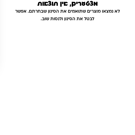
מצטערים, אין תוצאות
לא נמצאו מוצרים שתואמים את הסינון שבחרתם. אפשר
לבטל את הסינון ולנסות שוב.
שאלות ותשובות
אנחנו יודעים שלקנות אונליין זה עניין של אמון. במיוחד כשמדובר
במשחקים ומתנות לילדים — משהו שחייב להיות מדויק, איכותי
ומתאים באמת. ב-Kinder Toys תמצאו שירות אישי, ליווי והכוונה
מהלב — מההזמנה ועד שהחנות מגיעה לידיים שלכם. אנחנו כאן
כדי שתוכלו להזמין ברוגע, בביטחון ובשמחה.