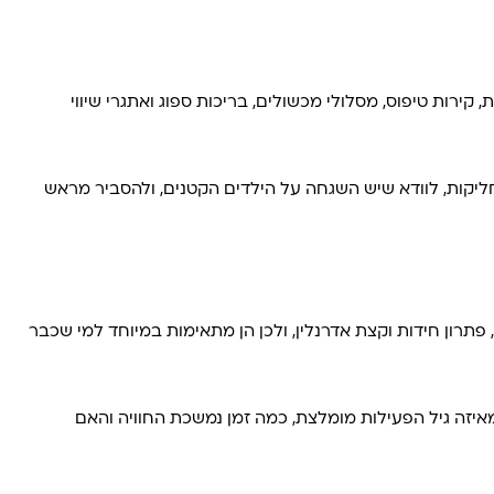
רות טיפוס, מסלולי מכשולים, בריכות ספוג ואתגרי שיווי
מחליקות, לוודא שיש השגחה על הילדים הקטנים, ולהסביר מראש
שיבה, עבודת צוות, פתרון חידות וקצת אדרנלין, ולכן הן מתאימות במיוחד למי שכבר
קושי, ולכן חשוב לבחור חדר שמתאים לקבוצה. גם במתחמי VR כדאי לבדוק מראש מאיזה גיל הפעילות מומלצת, כמה זמן נמשכת החוויה והאם