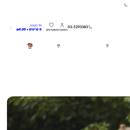
שירות אישי 03-5293383
0
0
סל הקניות
03-5293383
0 פריטים •
0.00
₪
התחברות
מועדפים
חגים
משחקים לפי גילאים
מותגים
GIFT CARD