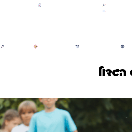
קולקציית חזרה לבית הספר 2026 נחתה
תשלום מאובטח SSL + PCI
משלוח מהיר חינם בקניה מעל 299 ₪ (למעט ריהוט)
חיפוש
משחקי חצר וגינה
הכל לגננת ולגן
מוצרי קיץ