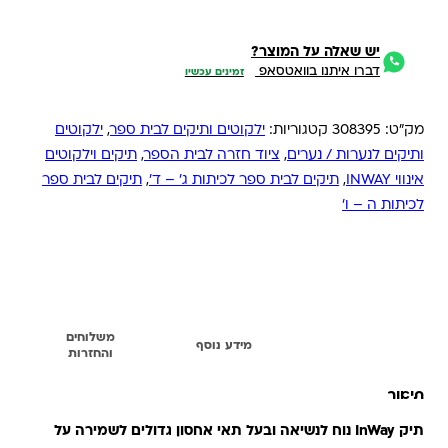
יש שאלה על המוצר?
דברו איתנו בוואטסאפ
זמינים עכשיו
מק"ט:
308395
קטגוריות:
ילקוטים ותיקים לבית ספר
,
ילקוטים
ותיקים לנערות / נערים
,
ציוד חזרה לבית הספר
,
תיקים וילקוטים
אינווי INWAY
,
תיקים לבית ספר לכיתות ג' – ד'
,
תיקים לבית ספר
לכיתות ה – ו'
משלוחים
תיאור
מידע נוסף
והחזרות
תיאור
תיק InWay נוח לנשיאה ובעל תאי אחסון גדולים לשמירה על