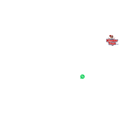
— אנחנו כאן. תמיד.
החנות המובילה לצעצועים, מכשירי כתיבה, חומרי יצירה וציוד לגני ילדים
ובתי ספר. שירות אישי, מחירים הוגנים ואלפי לקוחות מרוצים.
◎
f
ראשי
גננות ומוסדות
הסיפור שלנו
התחבר / הרשם
שאלות ותשובות
משאלות
לקוחות מספרים
מועדון לקוחות
תקנון האתר