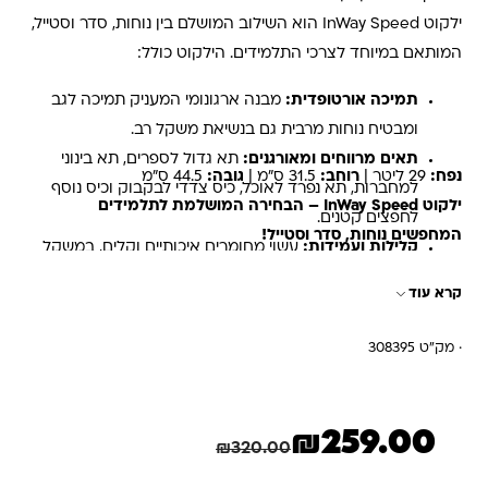
ילקוט InWay Speed הוא השילוב המושלם בין נוחות, סדר וסטייל,
המותאם במיוחד לצרכי התלמידים. הילקוט כולל:
תמיכה אורטופדית:
מבנה ארגונומי המעניק תמיכה לגב
ומבטיח נוחות מרבית גם בנשיאת משקל רב.
תאים מרווחים ומאורגנים:
תא גדול לספרים, תא בינוני
נפח:
29 ליטר |
רוחב:
31.5 ס”מ |
גובה:
44.5 ס”מ
למחברות, תא נפרד לאוכל, כיס צדדי לבקבוק וכיס נוסף
ילקוט InWay Speed – הבחירה המושלמת לתלמידים
לחפצים קטנים.
המחפשים נוחות, סדר וסטייל!
קלילות ועמידות:
עשוי מחומרים איכותיים וקלים, במשקל
של 0.7 ק”ג בלבד.
קרא עוד
גימורים מוקפדים:
עיצוב אופנתי וגימורים איכותיים
המתאימים לילדים בכל הגילאים.
· מק"ט 308395
קלמר תואם:
קלמר איכותי התואם לעיצוב הילקוט ומספק
מקום לכל כלי הכתיבה.
₪
259.00
המחיר הנוכחי הוא: ₪259.00.
המחיר המקורי היה: ₪320.00.
חיסכון
61.00
₪
₪
320.00