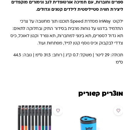
ספרים וחוברות, עם תמיכה אורטופדית לגב וגימורים מוקפדים
ליצירת חוויה סטייליסטית לילדים קטנים וגדולים.
ילקוט InWay מסדרת Speed תוכננו תוך מחשבה על צרכי
התלמיד בדגש על נוחות מרבית בסידור התיק ובחלוקה לתאים:
תא גדול לספרים, תא בינוני למחברות, תא נפרד וקטן לאוכל, כיס
צדדי לבקבוק וכיס נוסף קטן לנייד, מפתחות ועוד.
תכולה: 29 ליטר | משקל: 0.7 ק”ג | רוחב: 31.5 ס”מ | גובה: 44.5
ס”מ
מוצרים קשורים
מבצע
מבצע