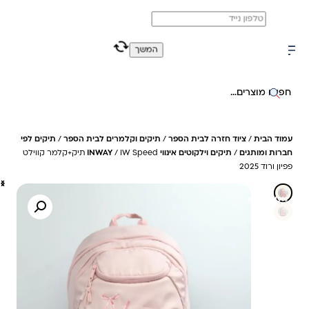
משלוח מהיר חינם בקניה מעל 299 ₪ (למעט ריהוט)
0
0
המשך
חיפוש באתר
עמוד הבית
/
ציוד חזרה לבית הספר
/
תיקים וקלמרים לבית הספר
/
תיקים לפי
חברות ומותגים
/
תיקים וילקוטים אינווי INWAY
/ IW Speed תיק+קלמר קווילט
פפיון ורוד 2025
19%- חיסכון