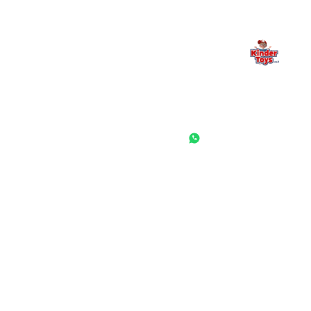
החנות המובילה לצעצועים, מכשירי כתיבה, חומרי יצירה וציוד לגני ילדים
ובתי ספר. שירות אישי, מחירים הוגנים ואלפי לקוחות מרוצים.
◎
f
ראשי
גננות ומוסדות
הסיפור שלנו
התחבר / הרשם
שאלות ותשובות
משאלות
לקוחות מספרים
מועדון לקוחות
תקנון האתר
ביטול עסקה
משלוחים והחזרות
מדיניות פרטיות