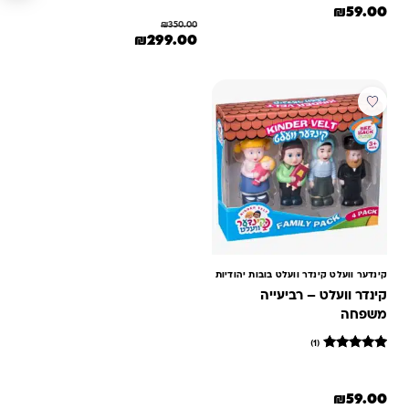
6
מדורגים
₪
59.00
5
₪
350.00
מתוך 5
המחיר המקורי היה: ₪350.00.
המחיר הנוכחי הוא: ₪299.00.
₪
299.00
מבוסס על
דירוגים של
לקוחות
קינדער וועלט קינדר וועלט בובות יהודיות
קינדר וועלט – רביעייה
משפחה
(1)
1
מדורג
5
מתוך 5
₪
59.00
מבוסס על