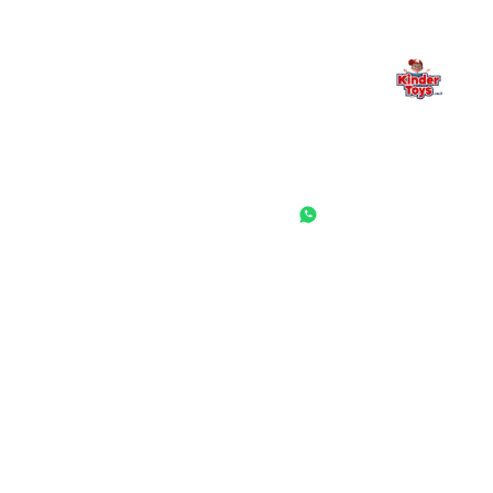
החנות המובילה לצעצועים, מכשירי כתיבה, חומרי יצירה וציוד לגני ילדים
ובתי ספר. שירות אישי, מחירים הוגנים ואלפי לקוחות מרוצים.
◎
f
ראשי
גננות ומוסדות
הסיפור שלנו
התחבר / הרשם
שאלות ותשובות
משאלות
לקוחות מספרים
מועדון לקוחות
תקנון האתר
ביטול עסקה
משלוחים והחזרות
מדיניות פרטיות