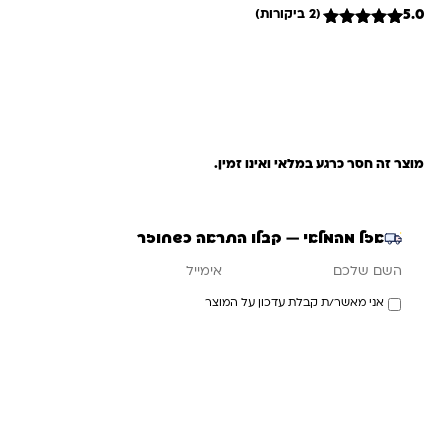
5.0
(2 ביקורות)
2
מדורגים
5
מתוך 5
מבוסס על
דירוגים של
לקוחות
מוצר זה חסר כרגע במלאי ואינו זמין.
אזל מהמלאי — קבלו התראה כשחוזר
אימייל
השם שלכם
אני מאשר/ת קבלת עדכון על המוצר
עדכנו אותי כשחוזר