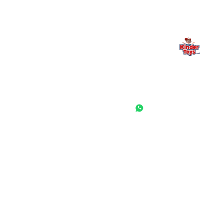
החנות המובילה לצעצועים, מכשירי כתיבה, חומרי יצירה וציוד לגני ילדים
ובתי ספר. שירות אישי, מחירים הוגנים ואלפי לקוחות מרוצים.
◎
f
ראשי
גננות ומוסדות
הסיפור שלנו
התחבר / הרשם
שאלות ותשובות
משאלות
לקוחות מספרים
מועדון לקוחות
תקנון האתר
ביטול עסקה
משלוחים והחזרות