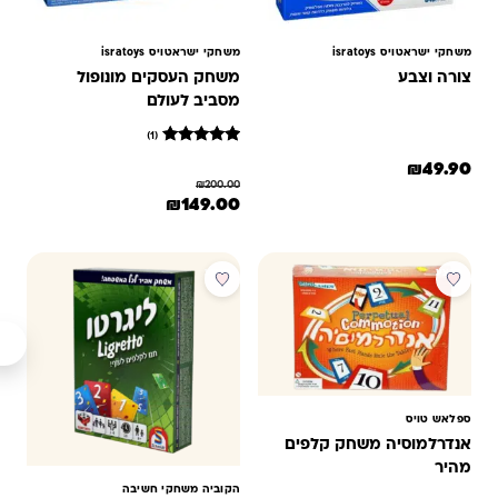
משחקי ישראטויס isratoys
משחקי ישראטויס isratoys
צורה וצבע
משחק העסקים מונופול
מסביב לעולם
(1)
1
מדורג
₪
49.90
5
₪
200.00
מתוך 5
המחיר המקורי היה: ₪200.00.
המחיר הנוכחי הוא: ₪149.00.
₪
149.00
מבוסס על
דירוגים של
לקוחות
מבצע
מבצע
ספלאש טויס
אנדרלמוסיה משחק קלפים
מהיר
הקוביה משחקי חשיבה